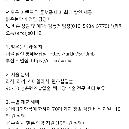
✔ 모든 이벤트 및 플랫폼 대비 최대 할인 제공
밝은눈안과 전담 담당자
📞 빠른 상담 및 예약: 김동건 팀장(010-5484-5770) / (카카
오톡) ehdrjs0112
1. 밝은눈안과 위치
서울 잠실 롯데타워점: https://url.kr/5gr8mb
부산 서면점: https://url.kr/svxliy
2. 시술 분야
라식, 라섹, 스마일라식, 렌즈삽입술
40·60 청춘렌즈삽입술, 백내장 수술 전문 센터 보유
3. 특별 제휴 혜택
✅ 비급여항목에 한하여 70여 가지 정밀 검진 비용 지원 ( 10
만 원 상당)
✅ 수술 시 힐론 안약 지원 (10만 원 상당)