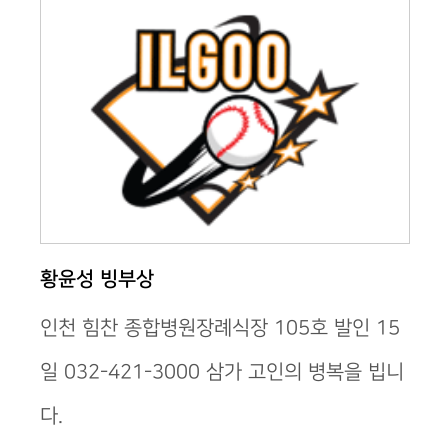
황윤성 빙부상
인천 힘찬 종합병원장례식장 105호 발인 15
일 032-421-3000 삼가 고인의 병복을 빕니
다.