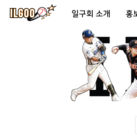
일구회 소개
홍