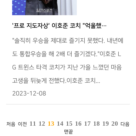
'프로 지도자상' 이호준 코치 "억울했…
"솔직히 우승을 제대로 즐기지 못했다. 내년에
도 통합우승을 해 2배 더 즐기겠다."이호준 L
G 트윈스 타격 코치가 지난 가을 느꼈던 마음
고생을 뒤늦게 전했다.이호준 코치...
2023-12-08
11
12
13
14
15
16
17
18
19
20
처음
이전
다음
맨끝