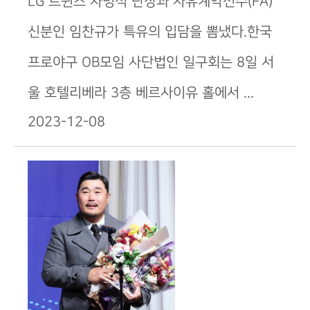
LG 트윈스 차명석 단장과 자유계약선수(FA)
신분인 임찬규가 특유의 입담을 뽐냈다.한국
프로야구 OB모임 사단법인 일구회는 8일 서
울 호텔리베라 3층 베르사이유 홀에서 ...
2023-12-08