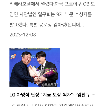
리베라호텔에서 열렸다.한국 프로야구 OB 모
임인 사단법인 일구회는 9개 부문 수상자를
발표했다. 특별 공로상 김하성(샌디에...
2023-12-08
LG 차명석 단장 "지금 도장 찍자"…임찬규 "도장 …