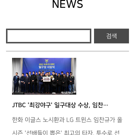
NEWS
검색
JTBC '최강야구' 일구대상 수상, 임찬…
한화 이글스 노시환과 LG 트윈스 임찬규가 올
시즌 '선배들이 뽑은' 최고의 타자, 투수로 선